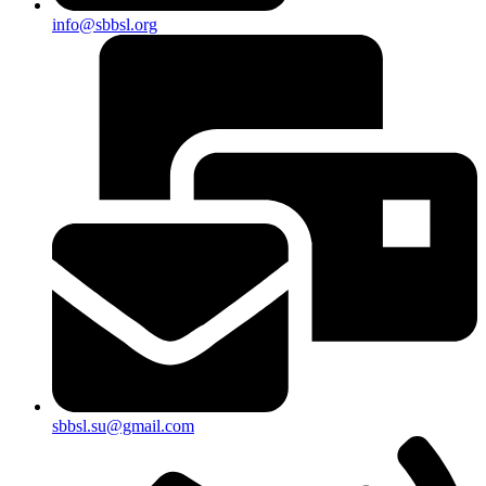
info@sbbsl.org
sbbsl.su@gmail.com