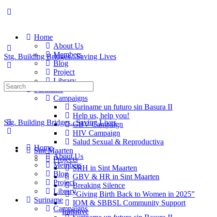
Home
About Us
Members
Stg. Building Bridges...Saving Lives
Blog
Project
Library
Suriname
Campaigns
Suriname un futuro sin Basura II
Help us, help you!
Stg. Building Bridges...Saving Lives
GBV Campaign
HIV Campaign
Salud Sexual & Reproductiva
Home
Sint Maarten
About Us
Projects
Members
SRH in Sint Maarten
Blog
GBV & HR in Sint Maarten
Project
Breaking Silence
Library
“Giving Birth Back to Women in 2025”
Suriname
IOM & SBBSL Community Support
Campaigns
Initiative