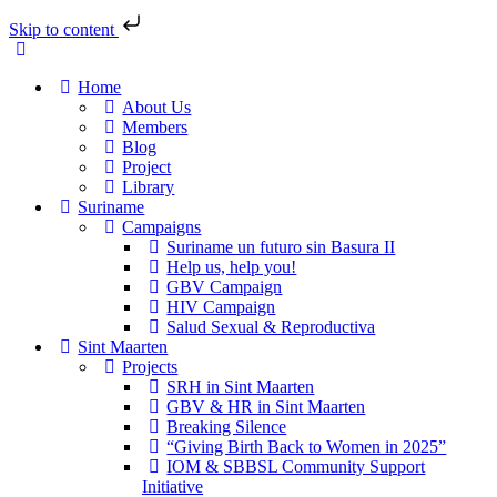
Skip to content
Home
About Us
Members
Blog
Project
Library
Suriname
Campaigns
Suriname un futuro sin Basura II
Help us, help you!
GBV Campaign
HIV Campaign
Salud Sexual & Reproductiva
Sint Maarten
Projects
SRH in Sint Maarten
GBV & HR in Sint Maarten
Breaking Silence
“Giving Birth Back to Women in 2025”
IOM & SBBSL Community Support
Initiative