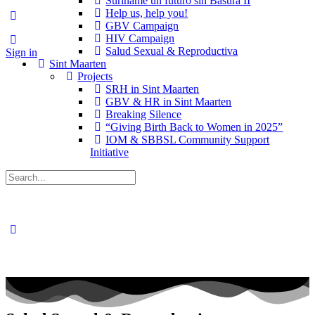
Suriname un futuro sin Basura II
Help us, help you!
GBV Campaign
HIV Campaign
Salud Sexual & Reproductiva
Sign in
Sint Maarten
Projects
SRH in Sint Maarten
GBV & HR in Sint Maarten
Breaking Silence
“Giving Birth Back to Women in 2025”
IOM & SBBSL Community Support
Initiative